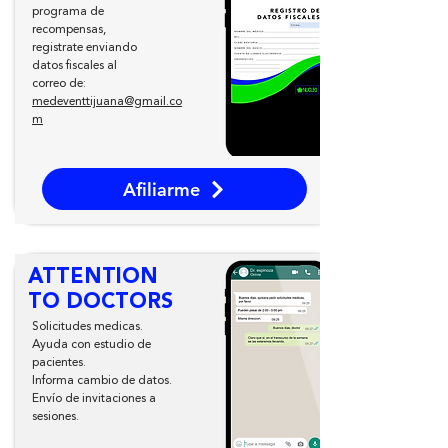
programa de
recompensas,
registrate enviando
datos fiscales
al
correo de:
medeventtijuana@gmail.co
m
Afiliarme
ATTENTION
TO DOCTORS
Solicitudes medicas.
Ayuda con estudio
de
pacientes.
Informa cambio de
datos.
Envío de invitaciones a
sesiones.