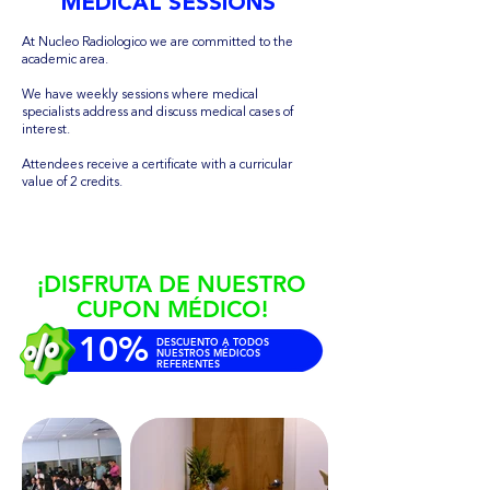
MEDICAL SESSIONS
At Nucleo Radiologico we are committed to the
academic area.
We have weekly sessions where medical
specialists address and discuss medical cases of
interest.
Attendees receive a certificate with a curricular
value of 2 credits.
¡DISFRUTA DE NUESTRO
CUPON MÉDICO!
10%
DESCUENTO A TODOS
NUESTROS MÉDICOS
REFERENTES