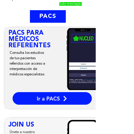
Solo mensajes
PACS
PACS PARA
MÉDICOS
REFERENTES
Consulta los estudios
de tus pacientes
referidos con acceso a
interpretación de
médicos especialistas.
Ir a PACS
JOIN US
Únete a nuestro