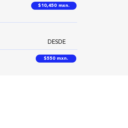
$10,450 mxn.
DESDE
$550 mxn.