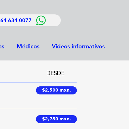
 664 634 0077
as
Médicos
Videos informativos
DESDE
$2,500 mxn.
$2,750 mxn.