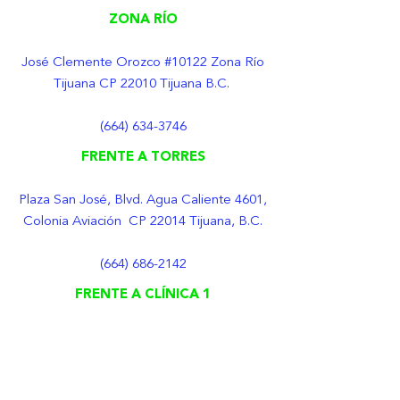
ZONA RÍO
José Clemente Orozco #10122 Zona Río
Tijuana CP 22010 Tijuana B.C.
(664) 634-3746
FRENTE A TORRES
Plaza San José, Blvd. Agua Caliente 4601,
Colonia Aviación CP 22014 Tijuana, B.C.
(664) 686-2142
FRENTE A CLÍNICA 1
Plaza Rincón del Río, Paseo del Río 16910,
Zona Rio 3ra Etapa, CP 22226 Tijuana, B.C.